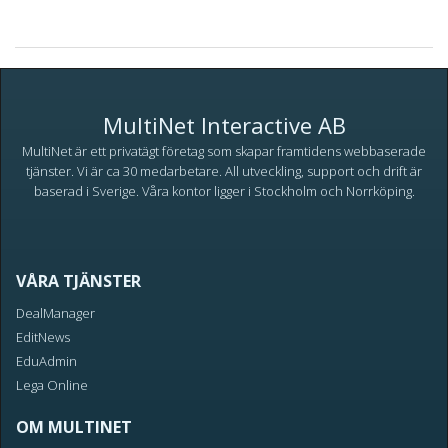
MultiNet Interactive AB
MultiNet är ett privatägt företag som skapar framtidens webbaserade
tjänster. Vi är ca 30 medarbetare. All utveckling, support och drift är
baserad i Sverige. Våra kontor ligger i Stockholm och Norrköping.
VÅRA TJÄNSTER
DealManager
EditNews
EduAdmin
Lega Online
OM MULTINET